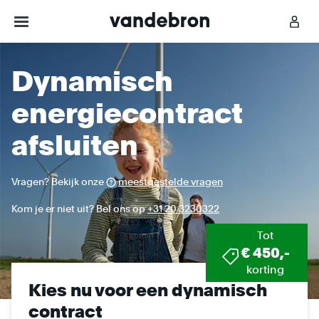
Dynamisch
Groene energie
energiecontract
Dynamisch contract
afsluiten
Onze missie
Nieuws
Vragen? Bekijk onze
meestgestelde vragen
Kom je er niet uit? Bel ons op
+31 20 3230322
Klantenservice
Tot
€ 450,-
Mijn Vandebron
korting
Kies nu voor een dynamisch
contract